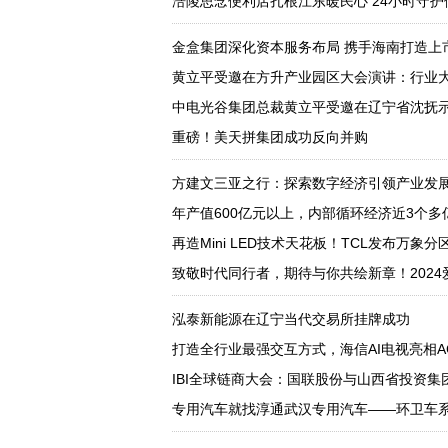
涪陵思念便利店扎根江东暖民心 24小时守护
金盒集团深化资本服务布局 携手海南打造上
黄立平受邀在方升产业园区大会演讲：行业
中电光谷集团总裁黄立平受邀在辽宁省沈抚示
重磅！美天拼集团成功反向并购
方建文三亚之行：探索数字经济引领产业发
年产值600亿元以上，内部循环经济近3个多
再造Mini LED技术天花板！TCL发布万象
致敬时代同行者，期待与你共绘新章！202
泓泰新能源在辽宁当代交易所挂牌成功
打造全行业最强交互方式，海信AI电视亮相A
IBI全球链商大会：国联股份与山西省投资
专用汽车就找淳通武汉专用汽车——环卫车