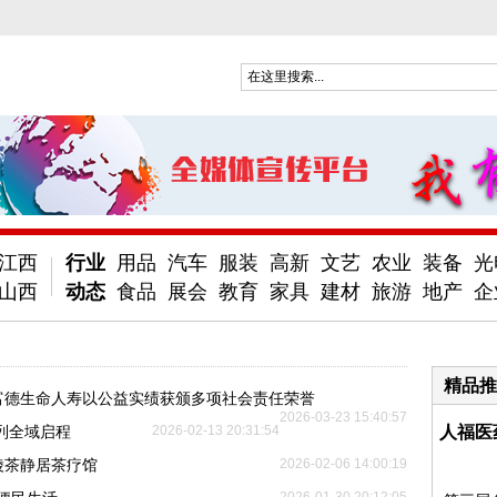
江西
行业
用品
汽车
服装
高新
文艺
农业
装备
光
山西
动态
食品
展会
教育
家具
建材
旅游
地产
企
精品推
—富德生命人寿以公益实绩获颁多项社会责任荣誉
2026-03-23 15:40:57
列全域启程
2026-02-13 20:31:54
人福医
陵茶静居茶疗馆
2026-02-06 14:00:19