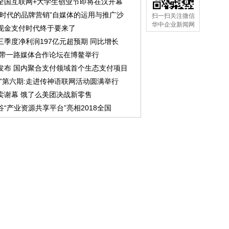
全国互联网+大学生创业节即将在汉开幕
网时代的品牌营销”自媒体的运用与推广沙
扫一扫关注微信
华中企业新闻网
现金支付时代终于要来了
三季度净利润197亿元超预期 同比增长
8一带一路媒体合作论坛在博鳌举行
发布 国内聚合支付领域首个生态支付项目
行”第六期:走进传神语联网活动圆满举行
卖谢幕 饿了么美团决战新零售
谷“产业资源共享平台”亮相2018全国