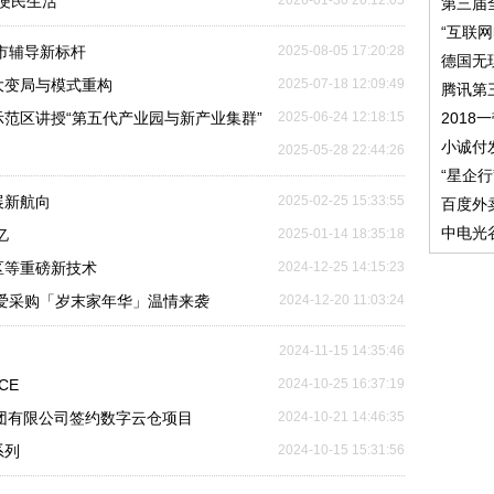
便民生活
2026-01-30 20:12:05
第三届
“互联
市辅导新标杆
2025-08-05 17:20:28
德国无
大变局与模式重构
2025-07-18 12:09:49
腾讯第
范区讲授“第五代产业园与新产业集群”
2025-06-24 12:18:15
201
小诚付
2025-05-28 22:44:26
“星企
展新航向
2025-02-25 15:33:55
百度外
中电光
亿
2025-01-14 18:35:18
分区等重磅新技术
2024-12-25 14:15:23
4爱采购「岁末家年华」温情来袭
2024-12-20 11:03:24
2024-11-15 14:35:46
CE
2024-10-25 16:37:19
集团有限公司签约数字云仓项目
2024-10-21 14:46:35
系列
2024-10-15 15:31:56