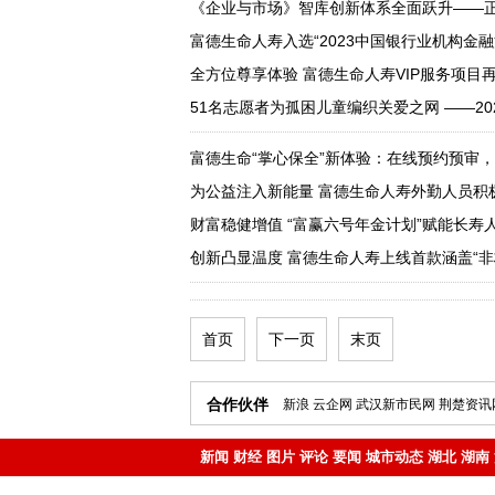
《企业与市场》智库创新体系全面跃升——
富德生命人寿入选“2023中国银行业机构金
全方位尊享体验 富德生命人寿VIP服务项目
51名志愿者为孤困儿童编织关爱之网 ——20
富德生命“掌心保全”新体验：在线预约预审，
为公益注入新能量 富德生命人寿外勤人员积
财富稳健增值 “富赢六号年金计划”赋能长寿
创新凸显温度 富德生命人寿上线首款涵盖“非
首页
下一页
末页
合作伙伴
新浪
云企网
武汉新市民网
荆楚资讯
新闻
财经
图片
评论
要闻
城市动态
湖北
湖南
地产
企业