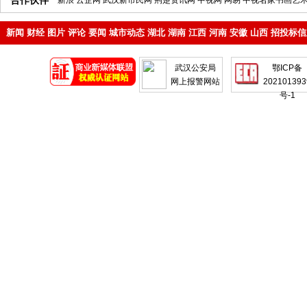
合作伙伴
新浪
云企网
武汉新市民网
荆楚资讯网
中视网
网易
中视名家书画艺
新闻
财经
图片
评论
要闻
城市动态
湖北
湖南
江西
河南
安徽
山西
招投标信
地产
企业
武汉公安局
鄂ICP备
网上报警网站
202101393
号-1