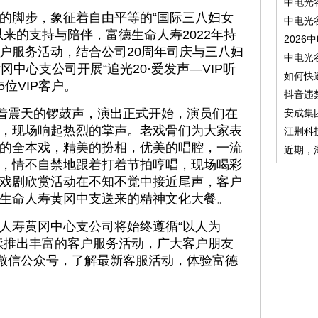
中电光
的脚步，象征着自由平等的“国际三八妇女
中电光
来的支持与陪伴，富德生命人寿2022年持
2026
客户服务活动，结合公司20周年司庆与三八妇
中电光
中心支公司开展“追光20·爱发声—VIP听
如何快
位VIP客户。
抖音违
随着震天的锣鼓声，演出正式开始，演员们在
安成集
，现场响起热烈的掌声。老戏骨们为大家表
江荆科
的全本戏，精美的扮相，优美的唱腔，一流
近期，
，情不自禁地跟着打着节拍哼唱，现场喝彩
戏剧欣赏活动在不知不觉中接近尾声，客户
生命人寿黄冈中支送来的精神文化大餐。
人寿黄冈中心支公司将始终遵循“以人为
续推出丰富的客户服务活动，广大客户朋友
”微信公众号，了解最新客服活动，体验富德