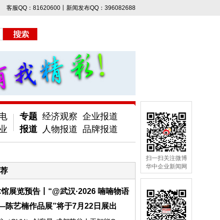
客服QQ：81620600丨新闻发布QQ：396082688
电
专题
经济观察
企业报道
业
报道
人物报道
品牌报道
扫一扫关注微博
华中企业新闻网
荐
馆展览预告丨“@武汉·2026 喃喃物语
—陈艺楠作品展”将于7月22日展出