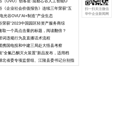
谷（OVU）创客星·成都芯谷人工智能O
谷《企业社会价值报告》连续三年荣获“五
扫一扫关注微信
华中企业新闻网
中电光谷OVU“AI+制造”产业生态
谷荣获“2023中国园区轻资产服务商综
速取一个高点击量的标题，阅读翻倍？
禁词违规行为及直播话术流程
团携国电投和中建三局赴大悟县考察
技“全氟己酮灭火装置”新品发布，适用档
湖北省委专项监督组、江陵县委书记分别指