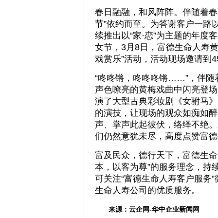
春日融融，和风阵阵。伴随着春
节”依约而至。为答谢客户一路以
续推出以“家·恋”为主题的年度
女节，3月8日，富德生命人寿黄冈
戏赏乐”活动，活动现场邀请到45
“咚咚锵，咚咚咚锵……”，伴
声色嘹亮的黄梅戏曲中闪亮登场
演了大型古典彩妆剧《女驸马》
的演技，让现场的观众如痴如醉
声、掌声此起彼伏，络绎不绝。
们仍然意犹未尽，高度点赞富德
富及民众，德行天下，富德生命
本，以客为尊”的服务理念，持
可关注“富德生命人寿客户服务
生命人寿公司的优质服务。
来源：
云企网-华中企业新闻网