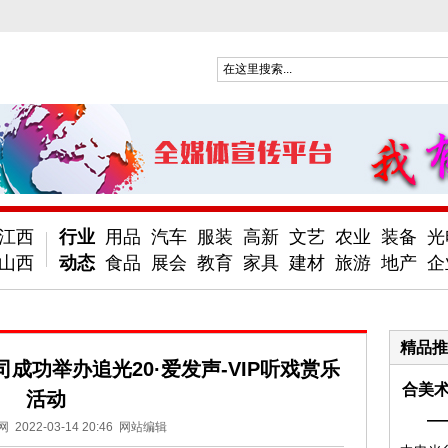
江西
行业
用品
汽车
服装
高新
文艺
农业
装备
光
山西
动态
食品
展会
教育
家具
建材
旅游
地产
企
精品推
成功举办追光20·爱发声-VIP听戏赏乐
合美术
活动
—
网
2022-03-14 20:46
网站编辑