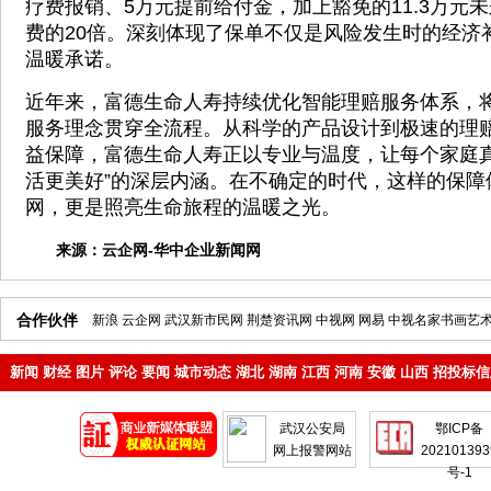
疗费报销、5万元提前给付金，加上豁免的11.3万元
费的20倍。深刻体现了保单不仅是风险发生时的经济
温暖承诺。
近年来，富德生命人寿持续优化智能理赔服务体系，将“
服务理念贯穿全流程。从科学的产品设计到极速的理
益保障，富德生命人寿正以专业与温度，让每个家庭真
活更美好”的深层内涵。在不确定的时代，这样的保障
网，更是照亮生命旅程的温暖之光。
来源：
云企网-华中企业新闻网
合作伙伴
新浪
云企网
武汉新市民网
荆楚资讯网
中视网
网易
中视名家书画艺
新闻
财经
图片
评论
要闻
城市动态
湖北
湖南
江西
河南
安徽
山西
招投标信
地产
企业
武汉公安局
鄂ICP备
网上报警网站
202101393
号-1