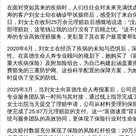
在面对突如其来的疾病时，人们往往会对未来充满忧
寿的客户刘女士却在确诊甲状腺癌后，感受到了来自
日，刘女士在收到25万余元理赔款后感慨地说道：“
部理赔款，这笔钱让我的治疗没有了后顾之忧。”这不
寿的专业高效理赔服务，更彰显了其在客户最需要帮
2020年6月，刘女士在经历了疾病的未知与恐惧后，
性。在富德生命人寿专业顾问的规划下，她购买了《
重大疾病保险》及附加险组合，为自己构建起涵盖重
费豁免的三重防护网。这份科学配置的保障方案，为
时提供了坚实的防线。
2025年3月，当刘女士向富德生命人寿报案后，公司
专业服务团队第一时间与其对接，通过线上指导完成
女士出院当天提交了理赔申请，公司从材料受理到保险
便完成了25.87万元理赔款的支付。这一“富德速度”
统与服务团队的高效协同，更体现了保险行业对生命
此次赔付数据充分展现了保险的风险杠杆价值：20万元重