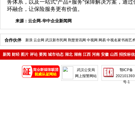
务体系，以及一站式“产品+服务”保障解决方案，通过
环融合，让保险服务更有价值。
来源：
云企网-华中企业新闻网
合作伙伴
新浪
云企网
武汉新市民网
荆楚资讯网
中视网
网易
中视名家书画艺
新闻
财经
图片
评论
要闻
城市动态
湖北
湖南
江西
河南
安徽
山西
招投标信
地产
企业
武汉公安局
鄂ICP备
网上报警网站
202101393
号-1