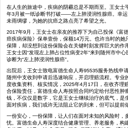
在人生的旅途中，疾病的阴霾总是不期而至。王女士平
年3月被一纸诊断书打破——左上肺浸润性腺癌。幸
未雨绸缪，为她的抗癌之路点亮了希望之光。
2017年9月，王女士在亲友的推荐下为自己投保《富
癌疾病保险》保单壹份，保额14万元。也许当时的她
保障，却没想到这份保险会在关键时刻发挥巨大的作用。
王女士因“发现左上肺占位性病变2年”来到随州市中
诊断为“左上肺浸润性腺癌”。
出院后，王女士致电富德生命人寿95535服务热线申
随州中支收到申请后迅速响应，开启理赔流程。专业
度收集资料、核实情况，2025年4月17日，在收齐
合保险责任，富德生命人寿按照合同约定给付恶性肿瘤
钱，不仅仅是数字，它是王女士继续治疗的底气，是
面对疾病，我们或许无法阻止它的到来，但可以提前
一份安心，一份保障，让人们在面对未知的风险时，
忧。富德生命人寿深度结合健康管理、养老服务，构