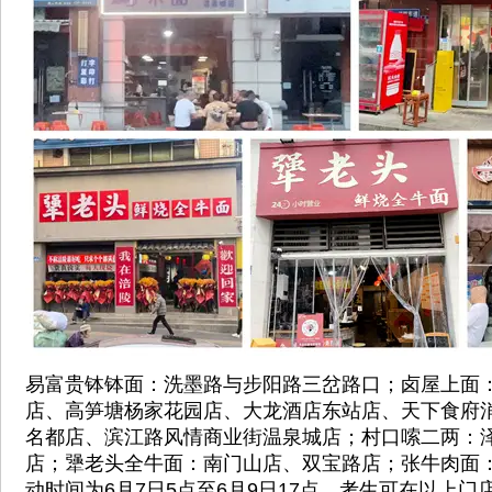
易富贵钵钵面：洗墨路与步阳路三岔路口；卤屋上面
店、高笋塘杨家花园店、大龙酒店东站店、天下食府
名都店、滨江路风情商业街温泉城店；村口嗦二两：
店；犟老头全牛面：南门山店、双宝路店；张牛肉面
动时间为6月7日5点至6月9日17点，考生可在以上门