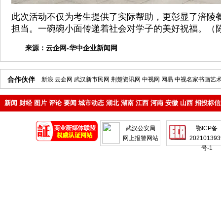
此次活动不仅为考生提供了实际帮助，更彰显了涪陵
担当。一碗碗小面传递着社会对学子的美好祝福。（陈
来源：
云企网-华中企业新闻网
合作伙伴
新浪
云企网
武汉新市民网
荆楚资讯网
中视网
网易
中视名家书画艺
新闻
财经
图片
评论
要闻
城市动态
湖北
湖南
江西
河南
安徽
山西
招投标信
地产
企业
武汉公安局
鄂ICP备
网上报警网站
202101393
号-1