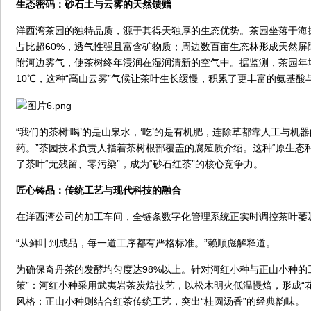
生态密码：砂石土与云雾的天然馈赠
洋西湾茶园的独特品质，源于其得天独厚的生态优势。茶园坐落于海拔
占比超60%，透气性强且富含矿物质；周边数百亩生态林形成天然屏
附河边雾气，使茶树终年浸润在湿润清新的空气中。据监测，茶园年均
10℃，这种“高山云雾”气候让茶叶生长缓慢，积累了更丰富的氨基酸
“我们的茶树‘喝’的是山泉水，‘吃’的是有机肥，连除草都靠人工与机
药。”茶园技术负责人指着茶树根部覆盖的腐殖质介绍。这种“原生态
了茶叶“无残留、零污染”，成为“砂石红茶”的核心竞争力。
匠心铸品：传统工艺与现代科技的融合
在洋西湾公司的加工车间，全链条数字化管理系统正实时调控茶叶萎
“从鲜叶到成品，每一道工序都有严格标准。”赖顺彪解释道。
为确保奇丹茶的发酵均匀度达98%以上。针对河红小种与正山小种的
策”：河红小种采用武夷岩茶炭焙技艺，以松木明火低温慢焙，形成“
风格；正山小种则结合红茶传统工艺，突出“桂圆汤香”的经典韵味。