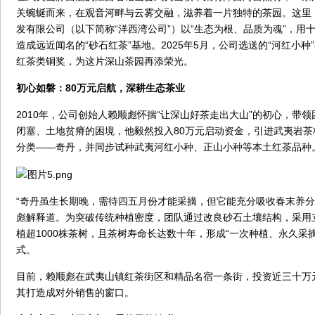
关蜿蜒而来，在观音河畔与云雾交融，滋养着一片独特的茶园。这里
发有限公司（以下简称“洋西湾公司”）以“生态为根、品质为魂”，用十
造成远近闻名的“砂石红茶”基地。2025年5月，公司选送的“河红小
红茶类铜奖，为这片深山茶园再添荣光。
初心如磐：80万元启航，深耕生态茶业
2010年，公司创始人赖顺彪怀揣“让深山好茶走出大山”的初心，带
闭塞、土地贫瘠的困境，他毅然投入80万元启动资金，引进武夷岩茶
分类——奇丹，并同步试种武夷河红小种、正山小种等本土红茶品种
“奇丹虽生长期晚，需待四五月份才能采摘，但它能充分吸收春末养分
彪解释道。为突破传统种植密度，团队通过改良砂石土壤结构，采用
植超1000株茶树，且茶树寿命长达数十年，形成“一次种植、永久采
式。
目前，赖顺彪在武夷山镇红茶街区和精品名宿一条街，投资近三十万
其打造成对外销售的窗口。