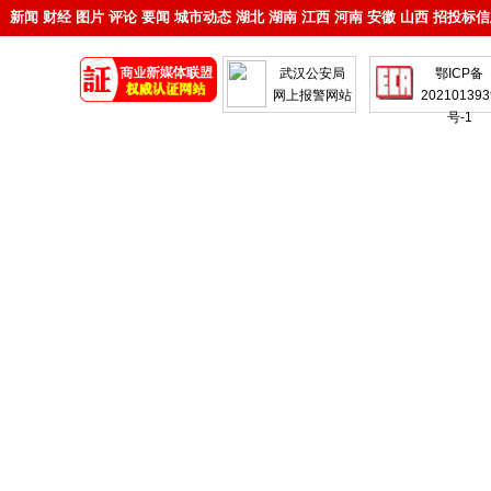
新闻
财经
图片
评论
要闻
城市动态
湖北
湖南
江西
河南
安徽
山西
招投标信
地产
企业
武汉公安局
鄂ICP备
网上报警网站
202101393
号-1