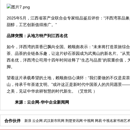
2025年5月，江西省茶产业联合会专家组品鉴后评价：“洋西湾茶品
甜醇，工艺创新值得推广。”
品牌突围：从地方特产到江西名优
如今，洋西湾的茶香已飘向全国。赖顺彪表示：“未来将打造茶旅综
茶、品茶的全链条乐趣，让这片砂石茶园成为武夷山的新名片。”从
西名优，洋西湾公司用十四年时间诠释了“生态与品质”的双重价值，
脚。
望着这片承载希望的土地，赖顺彪信心满怀：“我们要做的不仅是卖
山，传承千年茶道文明。”或许这正是新时代中国茶人的共同愿景—
之美，见证中华农耕智慧的时代新生。（艾世民 ）
来源：
云企网-华中企业新闻网
合作伙伴
新浪
云企网
武汉新市民网
荆楚资讯网
中视网
网易
中视名家书画艺